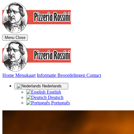
Menu
Close
(huidige)
Home
Menukaart
Informatie
Beoordelingen
Contact
Nederlands
English
Deutsch
Português